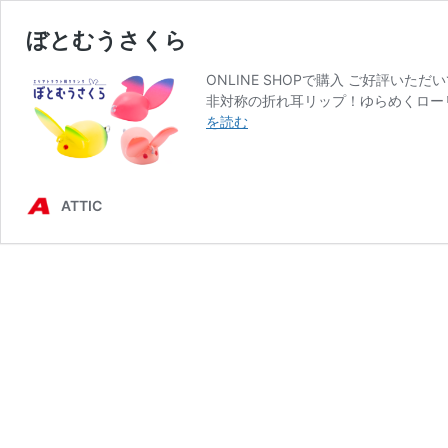
ぼとむうさくら
ONLINE SHOPで購入 ご好評い
非対称の折れ耳リップ！ゆらめくロー
ぼ
を読む
と
む
う
さ
ATTIC
く
ら