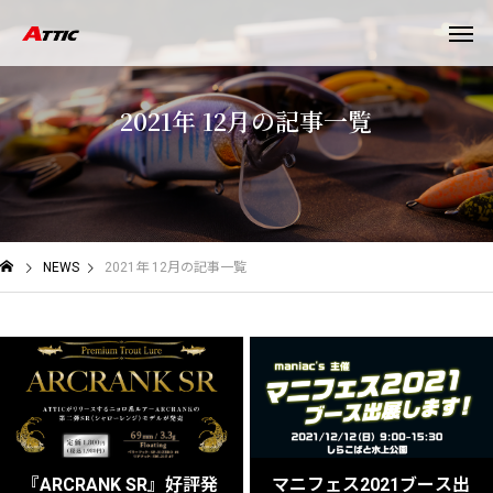
2
0
2
1
年
1
2
月
の
記
事
一
覧
NEWS
2021年 12月の記事一覧
『ARCRANK SR』好評発
マニフェス2021ブース出