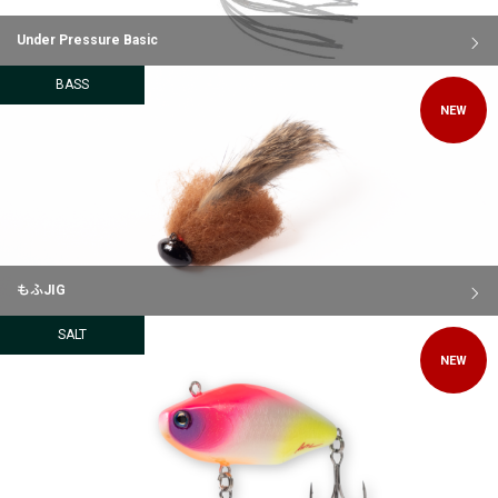
Under Pressure Basic
BASS
NEW
もふJIG
SALT
NEW