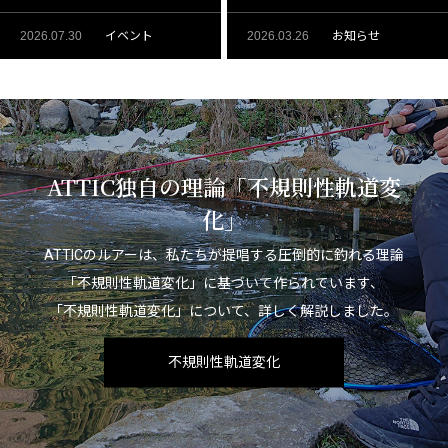
2026.07.30
イベント
2026.03.26
お知らせ
ATTIC独自の理論「不規則性軌道変
化」
ATTICのルアーは、私たちが提唱する圧倒的に釣れる理論
「不規則性軌道変化」に基づいて作られています、
「不規則性軌道変化」について、詳しく解説しました。
不規則性軌道変化