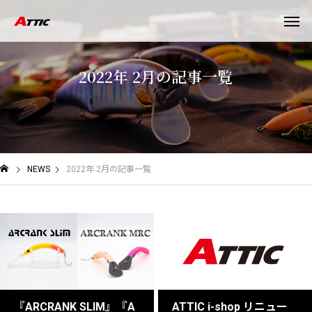
2
0
2
2
年
2
月
の
記
事
一
覧
NEWS
2022年 2月の記事一覧
『ARCRANK SLIM』『A
ATTIC i-shop リニュー