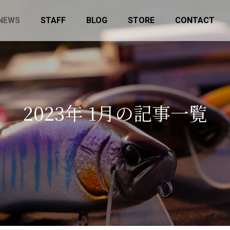
NEWS
STAFF
BLOG
STORE
CONTACT
2
0
2
3
年
1
月
の
記
事
一
覧
factory-lab.shop にてデッドストック
12月14日(日)
商品の販売を開始しました
25に参加します
お知らせ
イベント