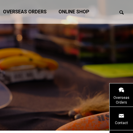
OVERSEAS ORDERS
ONLINE SHOP
アックスフェス20
ATTICサマーキャンペーン2026を開催
価
Overseas
します！
Orders
イベント
Contact
お