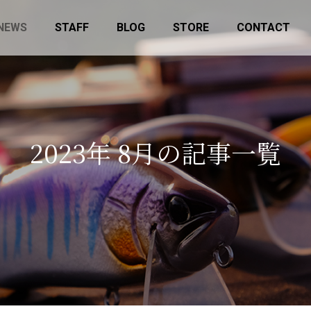
NEWS
STAFF
BLOG
STORE
CONTACT
2
0
2
3
年
8
月
の
記
事
一
覧
factory-lab.shop にてデッドストック
12月14日(日)はマニ
商品の販売を開始しました
25に参加します！
お知らせ
イベント