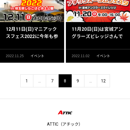
12月11日(日)マニアック
11月20日(日)は宮城アン
スフェス2022に今年も参
グラーズビレッジさんで
加します！
アチックオータムフェス
タ開催です！
2022.11.25
イベント
2022.11.02
イベント
1
…
7
8
9
…
12
ATTIC（アチック）