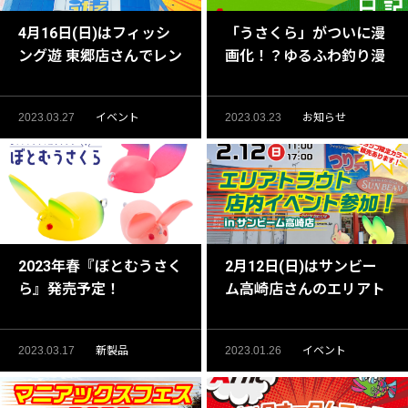
4月16日(日)はフィッシ
「うさくら」がついに漫
ング遊 東郷店さんでレン
画化！？ゆるふわ釣り漫
ジマスターストアイベン
画はじめました。
ト開催！
2023.03.27
イベント
2023.03.23
お知らせ
2023年春『ぼとむうさく
2月12日(日)はサンビー
ら』発売予定！
ム高崎店さんのエリアト
ラウト店内イベントに参
加します！
2023.03.17
新製品
2023.01.26
イベント