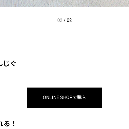
01
/
02
ゃんじぐ
ONLINE SHOPで購入
れる！