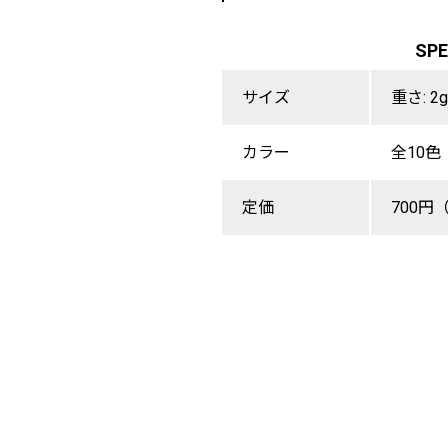
SP
サイズ
重さ: 2g
カラー
全10色
定価
700円