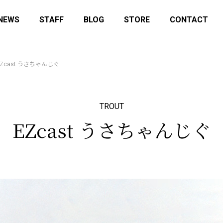
NEWS
STAFF
BLOG
STORE
CONTACT
EZcast うさちゃんじぐ
TROUT
EZcast うさちゃんじぐ
ory-lab.shop にてデッドストック
12月14日(日)はマニアックスフ
販売を開始しました
25に参加します！
せ
イベント