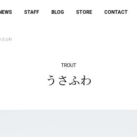
NEWS
STAFF
BLOG
STORE
CONTACT
うさふわ
TROUT
うさふわ
ory-lab.shop にてデッドストック
12月14日(日)はマニアックスフ
販売を開始しました
25に参加します！
せ
イベント