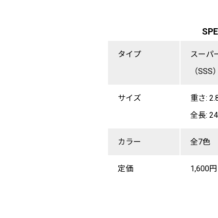
SP
タイプ
スーパ
（SSS
サイズ
重さ: 2.
全長: 2
カラー
全7色
定価
1,60