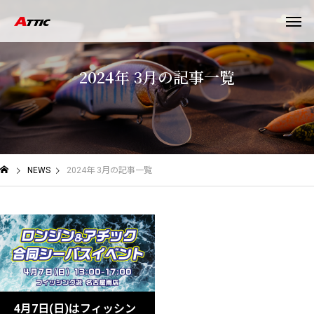
2
0
2
4
年
3
月
の
記
事
一
覧
NEWS
2024年 3月の記事一覧
4月7日(日)はフィッシン