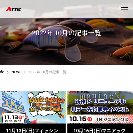
2
0
2
2
年
1
0
月
の
記
事
一
覧
NEWS
2022年 10月の記事一覧
11月13日(日)フィッシン
10月16日(日)マニアック