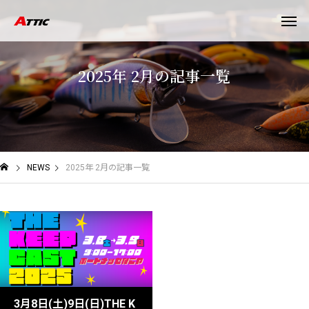
2
0
2
5
年
2
月
の
記
事
一
覧
NEWS
2025年 2月の記事一覧
3月8日(土)9日(日)THE K