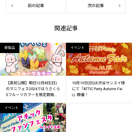
前の記事
次の記事
関連記事
新製品
イベント
【直前公開】明日12月8日(日)
10月13日(日)は渋谷サンスイ様
のマニフェス2024ではうさくら
にて『ATTIC Party Autumn Fai
Sフルーツカラーを限定数販
r』開催！
売！
イベント