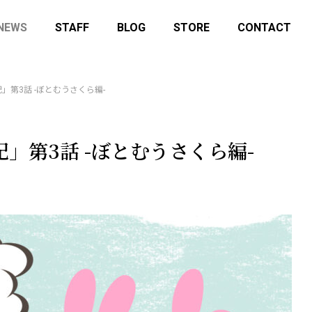
NEWS
STAFF
BLOG
STORE
CONTACT
第3話 -ぼとむうさくら編-
」第3話 -ぼとむうさくら編-
ory-lab.shop にてデッドストック
12月14日(日)はマニアックスフ
販売を開始しました
25に参加します！
せ
イベント